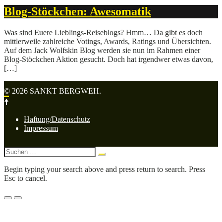
Blog-Stöckchen: Awesomatik
Was sind Euere Lieblings-Reiseblogs? Hmm… Da gibt es doch
mittlerweile zahlreiche Votings, Awards, Ratings und Übersichten.
Auf dem Jack Wolfskin Blog werden sie nun im Rahmen einer
Blog-Stöckchen Aktion gesucht. Doch hat irgendwer etwas davon,
[…]
© 2026 SANKT BERGWEH.
Footer-
Haftung/Datenschutz
Navigation
Impressum
Suche
nach:
Begin typing your search above and press return to search. Press
Esc to cancel.
Menü