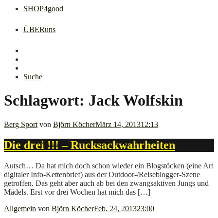
SHOP4good
ÜBERuns
FB
Instagram
Pinterest
Suche
Schlagwort:
Jack Wolfskin
Berg Sport
von
Björn Köcher
März 14, 2013
12:13
Die drei !!! – Rucksackwahrheiten
Autsch… Da hat mich doch schon wieder ein Blogstöcken (eine Art
digitaler Info-Kettenbrief) aus der Outdoor-/Reiseblogger-Szene
getroffen. Das geht aber auch ab bei den zwangsaktiven Jungs und
Mädels. Erst vor drei Wochen hat mich das […]
Allgemein
von
Björn Köcher
Feb. 24, 2013
23:00